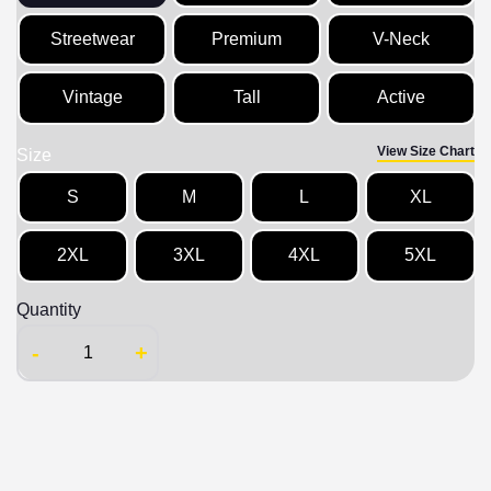
Streetwear
Premium
V-Neck
Vintage
Tall
Active
View Size Chart
Size
S
M
L
XL
2XL
3XL
4XL
5XL
Quantity
-
+