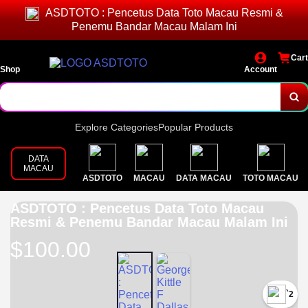
ASDTOTO : Pencetus Data Toto Macau Resmi &
Penemu Bandar Macau Malam Ini
Cart
Shop
Account
Explore Categories
Popular Products
DATA
MACAU
ASDTOTO
MACAU
DATA MACAU
TOTO MACAU
ASDTOTO : Pencetus Data Toto Macau
Resmi & Penemu Bandar Macau Malam Ini
$100.00
`2